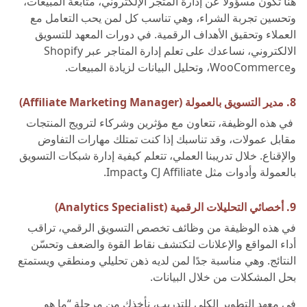
هنا تكون مسؤولًا عن إدارة المتجر الإلكتروني، متابعة المبيعات،
وتحسين تجربة الشراء، وهي تناسب كل لمن يحب التعامل مع
العملاء وتحقيق الأهداف الرقمية. في دورات المعهد للتسويق
الالكتروني، نساعدك على تعلم إدارة المتاجر عبر Shopify
وWooCommerce، وتحليل البيانات لزيادة المبيعات.
8. مدير التسويق بالعمولة (Affiliate Marketing Manager)
في هذه الوظيفة، تتعاون مع مؤثرين وشركاء لترويج المنتجات
مقابل عمولات، وقد تناسبك إذا كنت تمتلك مهارات التفاوض
والإقناع. خلال تدريبنا العملي، تتعلم كيفية إدارة شبكات التسويق
بالعمولة وأدوات مثل CJ Affiliate وImpact.
9. أخصائي التحليلات الرقمية (Analytics Specialist)
في هذه الوظيفة من وظائف تخصص التسويق الرقمي، تراقب
أداء المواقع والإعلانات لتكتشف نقاط القوة والضعف وتحسّن
النتائج. وهي مناسبة جدًا لمن لديه ذهن تحليلي ومنطقي ويستمتع
بحل المشكلات من خلال البيانات.
في معهد التطوير الكلي للتدريب، نأخذك من مرحلة “ما هو