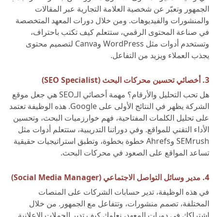
الجمهور وتعبّر عن شخصية العلامة التجارية عبر المقالات
والمنشورات والفيديوهات. ومن خلال دورات المعهد المتخصصة
في صناعة المحتوى الرقمي، ستتعلم كيف تكتب باحتراف،
وتستخدم أدوات مثل WordPress وCanva لتصميم محتوى
يجذب العملاء ويزيد من التفاعل.
3. أخصائي تحسين محركات البحث (SEO Specialist)
هل تحب التحليل والأرقام؟ مهمة أخصائي الـSEO هي جعل موقع
الشركة يظهر في النتائج الأولى على Google. هذه الوظيفة تعتمد
على تحليل الكلمات المفتاحية، فهم خوارزميات البحث، وتحسين
الأداء التقني للمواقع. وفي دوراتنا التدريبية، ستتعلم أدوات مثل
SEMrush وAhrefs خطوة بخطوة، وتطبق استراتيجيات حقيقية
تساعد المواقع على الصعود في محركات البحث.
4. مدير وسائل التواصل الاجتماعي (Social Media Manager)
في هذه الوظيفة، تدير حسابات الشركات على المنصات
المختلفة، تصمم منشورات، وتتفاعل مع الجمهور. من خلال
اشتراكك في دورات المعهد، نعلمك كيف تدير الحملات الإعلانية