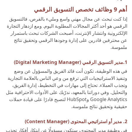
أهم 9 وظائف تخصص التسويق الرقمي
إذا كنت تبحث عن مجال مهني واسع ومليء بالفرص، فالتسويق
الرقمي هو أحد أكثر المجالات المطلوبة اليوم. ومع ازدهار التجارة
الإلكترونية وانتشار الإنترنت، أصبحت الشركات تبحث باستمرار
عن محترفين قادرين على إدارة وجودها الرقمي وتحقيق نتائج
ملموسة.
1.مدير التسويق الرقمي (Digital Marketing Manager)
في هذه الوظيفة، تكون أنت قائد الفريق والمسؤول عن وضع
وتنفيذ الاستراتيجيات التي ترفع من وعي الناس بالعلامة التجارية
وتجذب العملاء. تحتاج إلى مهارات في التخطيط، إدارة الفريق،
والتحليل. وفي دوراتنا بالمعهد، ندرّبك على الأدوات الاحترافية مثل
Google Analytics وHubSpot لتصبح قادرًا على قيادة حملات
حقيقية وتحقيق نتائج ملموسة.
2. مدير أو استراتيجي المحتوى (Content Manager)
في وظيفة مدير المحتوى، ستكون مسؤولًا عن ابتكار أفكار تجذب