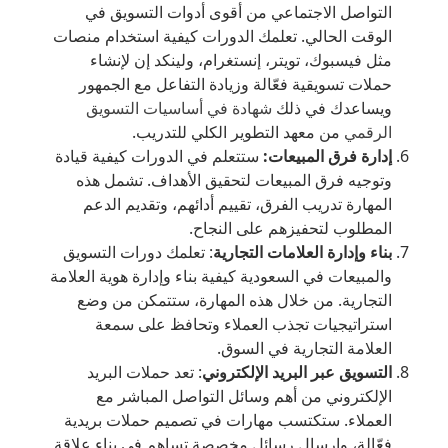
التواصل الاجتماعي من أقوى أدوات التسويق في
الوقت الحالي. تعلمك الدورات كيفية استخدام منصات
مثل فيسبوك، تويتر، إنستغرام، ولينكد إن لإنشاء
حملات تسويقية فعّالة وزيادة التفاعل مع الجمهور
ويساعدك في ذلك
شهادة في أساسيات التسويق
الرقمي
من معهد التطوير الكلي للتدريب.
إدارة فرق المبيعات:
ستتعلم في الدورات كيفية قيادة
وتوجيه فرق المبيعات لتحقيق الأهداف. تشمل هذه
المهارة تدريب الفرق، تقييم أدائهم، وتقديم الدعم
المطلوب لتحفيزهم على النجاح.
بناء وإدارة العلامات التجارية
: تعلمك دورات التسويق
والمبيعات في السعودية كيفية بناء وإدارة هوية العلامة
التجارية. من خلال هذه المهارة، ستتمكن من وضع
استراتيجيات تجذب العملاء وتحافظ على سمعة
العلامة التجارية في السوق.
التسويق عبر البريد الإلكتروني
: تعد حملات البريد
الإلكتروني من أهم وسائل التواصل المباشر مع
العملاء. ستكتسب مهارات في تصميم حملات بريدية
فعّالة، وإرسال رسائل مخصصة تساهم في بناء علاقة