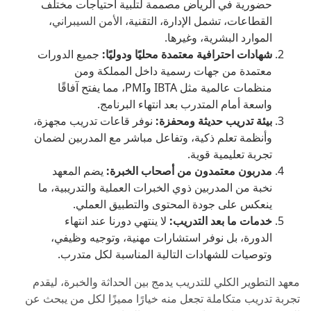
حضورية في الرياض مصممة لتلبية احتياجات مختلف
القطاعات، تشمل الإدارة، التقنية،
الأمن السيبراني
،
الموارد البشرية، وغيرها.
شهادات احترافية معتمدة محليًا ودوليًا:
جميع الدورات
معتمدة من جهات رسمية داخل المملكة ومن
منظمات عالمية مثل IBTA وPMI، مما يفتح آفاقًا
واسعة أمام المتدرب بعد انتهاء البرنامج.
بيئة تدريب حديثة ومحفزة:
نوفر قاعات تدريب مجهزة،
وأنظمة تعلم ذكية، وتفاعل مباشر مع المدربين لضمان
تجربة تعليمية قوية.
مدربون معتمدون من أصحاب الخبرة:
يضم المعهد
نخبة من المدربين ذوي الخبرات العملية والتدريبية، ما
ينعكس على جودة المحتوى والتطبيق العملي.
خدمات ما بعد التدريب:
لا ينتهي دورنا عند انتهاء
الدورة، بل نوفر استشارات مهنية، وتوجيه وظيفي،
وتوصيات للشهادات التالية المناسبة لكل متدرب.
معهد التطوير الكلي للتدريب يدمج بين الحداثة والخبرة، ليقدم
تجربة تدريب متكاملة تجعل منه خيارًا مميزًا لكل من يبحث عن