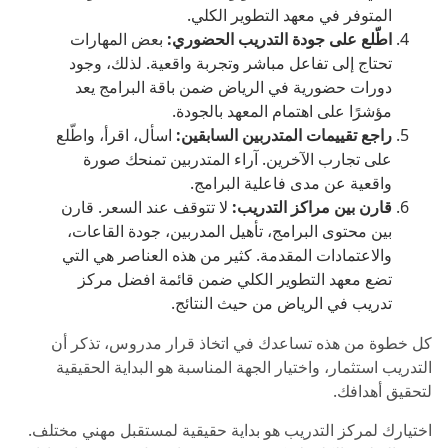
المتوفر في معهد التطوير الكلي.
اطّلع على جودة التدريب الحضوري:
بعض المهارات
تحتاج إلى تفاعل مباشر وتجربة واقعية. لذلك، وجود
دورات حضورية في الرياض ضمن باقة البرامج يعد
مؤشرًا على اهتمام المعهد بالجودة.
راجع تقييمات المتدربين السابقين:
اسأل، اقرأ، واطّلع
على تجارب الآخرين. آراء المتدربين تمنحك صورة
واقعية عن مدى فاعلية البرامج.
قارن بين مراكز التدريب:
لا تتوقف عند السعر. قارن
بين محتوى البرامج، تأهيل المدربين، جودة القاعات،
والاعتمادات المقدمة. كثير من هذه العناصر هي التي
تضع معهد التطوير الكلي ضمن قائمة افضل مركز
تدريب في الرياض من حيث النتائج.
كل خطوة من هذه تساعدك في اتخاذ قرار مدروس، تذكر أن
التدريب استثمار، واختيار الجهة المناسبة هو البداية الحقيقية
لتحقيق أهدافك.
اختيارك لمركز التدريب هو بداية حقيقية لمستقبل مهني مختلف.