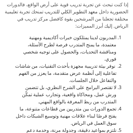
إذا كنت تبحث عن تجربة تدريب قوية على أرض الواقع، فالدورات
الحضورية داخل
معهد التطوير الكلي للتدريب
تمنحك تجربة تعليمية
مختلفة تجعلنا من المرشحين بقوة كافضل مركز تدريب في
الرياض. إليك أبرز المميزات:
المدربون لدينا يمتلكون خبرات أكاديمية ومهنية
معتمدة، ما يمنح المتدرب فرصة لطرح الأسئلة،
ومناقشة التحديات، والحصول على توجيه شخصي
فوري.
نوفر بيئة تدريبية مجهزة بأحدث التقنيات، من شاشات
تفاعلية إلى أنظمة عرض متقدمة، ما يعزز من الفهم
والتفاعل خلال الجلسات.
لا تقتصر البرامج على الشرح النظري، بل تتضمن
ورش عمل، ومحاكاة واقعية، وتجارب عملية تمكّن
المتدرب من ربط المعرفة بالواقع المهني.
تجمع الدورات بين متدربين من قطاعات متنوعة، ما
يفتح فرصًا لبناء علاقات مهنية وتوسيع الشبكات داخل
سوق العمل في الرياض.
نلتزم بمواعيد دقيقة، وجدولة مرنة، وخدمة دعم