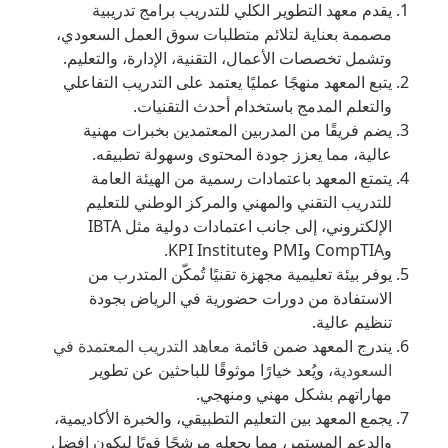
يقدم معهد التطوير الكلي للتدريب برامج تدريبية
مصممة بعناية لتلائم متطلبات سوق العمل السعودي،
وتشمل تخصصات الأعمال، التقنية، الإدارة، والتعليم.
يتبع المعهد منهجًا عمليًا يعتمد على التدريب التفاعلي
والتعلم المدمج باستخدام أحدث التقنيات.
يضم فريقًا من المدربين المعتمدين بخبرات مهنية
عالية، مما يعزز جودة المحتوى وسهولة تطبيقه.
يتمتع المعهد باعتمادات رسمية من الهيئة العامة
للتدريب التقني والمهني والمركز الوطني للتعليم
الإلكتروني، إلى جانب اعتمادات دولية مثل IBTA
وCompTIA وPMI وKPI Institute.
يوفر بيئة تعليمية مجهزة تقنيًا تُمكّن المتدرب من
الاستفادة من دورات حضورية في الرياض بجودة
تنظيم عالية.
يندرج المعهد ضمن قائمة
معاهد التدريب المعتمدة في
السعودية
، ويُعد خيارًا موثوقًا للباحثين عن تطوير
مهاراتهم بشكل مهني ومنهجي.
يجمع المعهد بين التعليم التطبيقي، والخبرة الأكاديمية،
والدعم المستمر، مما يجعله مرشحًا قويًا ليكون افضل