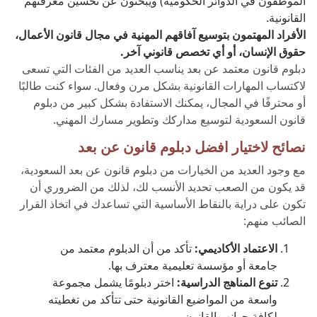
الموظفون في الدوائر الحكومية) ويبحثون عن تحسين معرفتهم
القانونية.
الأفراد المهتمون بتوسيع آفاقهم المهنية في مجال قانون الأعمال،
حقوق الإنسان، أو أي تخصص قانوني آخر.
دبلوم قانون معتمد
عن بعد يناسب العديد من الفئات التي تسعى
لاكتساب المهارات القانونية بشكل مرن وفعال. سواء كنت طالبًا
أو محترفًا في المجال، يمكنك الاستفادة بشكل كبير من دبلوم
قانون السعودية
لتوسيع مداركك وتطوير مسارك المهني.
نصائح لاختيار افضل دبلوم قانون عن بعد
مع وجود العديد من الخيارات من دبلوم قانون عن بعد السعودية،
قد يكون من الصعب تحديد الأنسب لك، لذلك من الضروري أن
تكون على دراية بالنقاط الأساسية التي تساعدك في اتخاذ القرار
الصائب منهم:
الاعتماد الأكاديمي:
تأكد من أن الدبلوم معتمد من
جامعة أو مؤسسة تعليمية معترف بها.
تنوع المناهج الدراسية:
اختر دبلومًا يشمل مجموعة
واسعة من المواضيع القانونية حتى تتأكد من تغطيته
لكافة جوانب القانون.