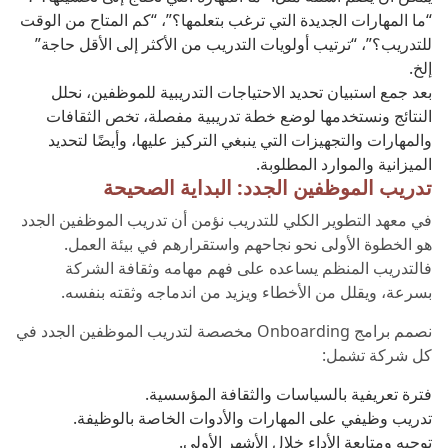
“ما المهارات الجديدة التي ترغب بتعلمها؟”، “كم المتاح من الوقت
للتدريب؟”، “ترتيب أولويات التدريب من الأكثر إلى الأقل حاجة”
إلخ.
بعد جمع استبيان تحديد الاحتياجات التدريبية للموظفين، نحلل
النتائج ونستخدمها لوضع خطة تدريبية مفصلة، تخص الثقافات
والمهارات والتجهيزات التي ينبغي التركيز عليها، وأيضًا لتحديد
الميزانية والموارد المطلوبة.
تدريب الموظفين الجدد: البداية الصحيحة
في معهد التطوير الكلي للتدريب نؤمن أن تدريب الموظفين الجدد
هو الخطوة الأولى نحو نجاحهم واستقرارهم في بيئة العمل.
فالتدريب المنظم يساعده على فهم مهامه وثقافة الشركة
بسرعة، ويقلل من الأخطاء ويزيد من اندماجه وثقته بنفسه.
نصمم برامج Onboarding مخصصة لتدريب الموظفين الجدد في
كل شركة تشمل:
فترة تعريفية بالسياسات والثقافة المؤسسية.
تدريب وظيفي على المهارات والأدوات الخاصة بالوظيفة.
توجيه ومتابعة الأداء خلال الأشهر الأولى.