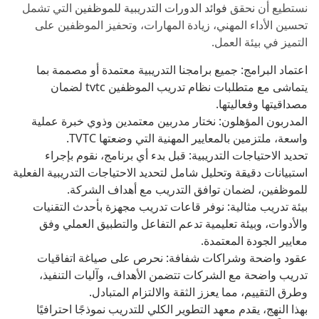
نستطيع أن نحقق
فوائد الدورات التدريبية للموظفين
التي تشمل
تحسين الأداء المهني، زيادة المهارات، وتحفيز الموظفين على
التميز في بيئة العمل.
اعتماد البرامج: جميع برامجنا التدريبية معتمدة أو مصممة بما
يتماشى مع متطلبات نظام تدريب الموظفين tvtc لضمان
مصداقيتها وفعاليتها.
المدربون المؤهلون: نختار مدربين معتمدين وذوي خبرة عملية
واسعة، ملتزمين بالمعايير المهنية التي وضعتها TVTC.
تحديد الاحتياجات التدريبية: قبل بدء أي برنامج، نقوم بإجراء
استبيانات دقيقة وتحليل شامل لتحديد الاحتياجات التدريبية الفعلية
للموظفين، لضمان توافق التدريب مع أهداف الشركة.
بيئة تدريب مثالية: نوفر قاعات تدريب مجهزة بأحدث التقنيات
والأدوات، وبيئة تعليمية تدعم التفاعل والتطبيق العملي وفق
معايير الجودة المعتمدة.
عقود واضحة وشراكات شفافة: نحرص على صياغة اتفاقيات
تدريب واضحة مع الشركات تتضمن الأهداف، وآليات التنفيذ،
وطرق التقييم، مما يعزز الثقة والالتزام المتبادل.
بهذا النهج، يقدم معهد التطوير الكلي للتدريب نموذجًا احترافيًا