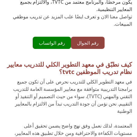
يكون مرخصًا، والبرنامج معتمد من TVTC، والالتزام بجميع
المعايير التنظيمية.
تواصل معنا الان و تعرف ايضُا علب المزيد عن
تدريب موظفي
المبيعات
.
رقم الجوال
رقم الواتساب
كيف نطبّق في معهد التطوير الكلي للتدريب معايير
نظام تدريب الموظفين tvtc؟
في معهد التطوير الكلي للتدريب نحرص على أن تكون جميع
برامجنا التدريبية متوافقة مع معايير المؤسسة العامة للتدريب
التقني والمهني (TVTC)، سواء من حيث التصميم أو التنفيذ أو
التقييم. نحن نؤمن أن جودة التدريب تبدأ من الالتزام بالمعايير
الوطنية
المعتمدة، لذلك نعمل وفق نهج واضح يضمن تحقيق أعلى
مستويات الكفاءة والاحترافية ومن خلال تطبيق هذه المعايير،