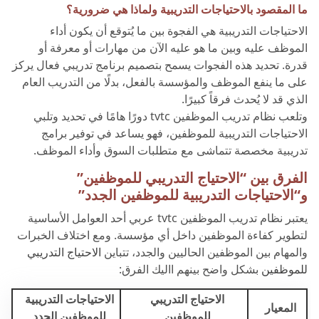
ما المقصود بالاحتياجات التدريبية ولماذا هي ضرورية؟
الاحتياجات التدريبية هي الفجوة بين ما يُتوقع أن يكون أداء
الموظف عليه وبين ما هو عليه الآن من مهارات أو معرفة أو
قدرة. تحديد هذه الفجوات يسمح بتصميم برنامج تدريبي فعال يركز
على ما ينفع الموظف والمؤسسة بالفعل، بدلًا من التدريب العام
الذي قد لا يُحدث فرقاً كبيرًا.
وتلعب نظام تدريب الموظفين tvtc دورًا هامًا في تحديد وتلبي
الاحتياجات التدريبية للموظفين، فهو يساعد في توفير برامج
تدريبية مخصصة تتماشى مع متطلبات السوق وأداء الموظف.
الفرق بين “الاحتياج التدريبي للموظفين”
و“الاحتياجات التدريبية للموظفين الجدد”
يعتبر نظام تدريب الموظفين tvtc عربي أحد العوامل الأساسية
لتطوير كفاءة الموظفين داخل أي مؤسسة. ومع اختلاف الخبرات
والمهام بين الموظفين الحاليين والجدد، تتباين
الاحتياج التدريبي
للموظفين
بشكل واضح بينهم االيك الفرق:
الاحتياج التدريبي
الاحتياجات التدريبية
المعيار
للموظفين
للموظفين الجدد