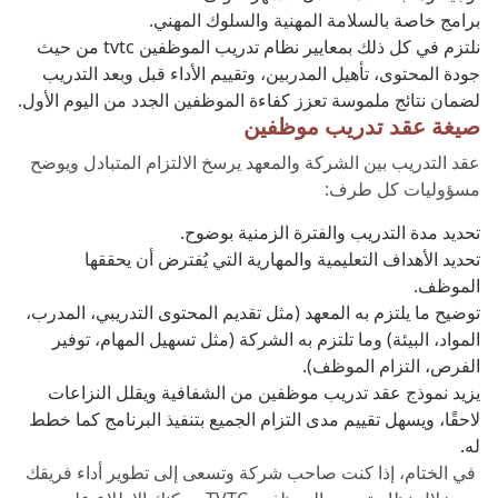
برامج خاصة بالسلامة المهنية والسلوك المهني.
نلتزم في كل ذلك بمعايير نظام تدريب الموظفين tvtc من حيث
جودة المحتوى، تأهيل المدربين، وتقييم الأداء قبل وبعد التدريب
لضمان نتائج ملموسة تعزز كفاءة الموظفين الجدد من اليوم الأول.
صيغة عقد تدريب موظفين
عقد التدريب بين الشركة والمعهد يرسخ الالتزام المتبادل ويوضح
مسؤوليات كل طرف:
تحديد مدة التدريب والفترة الزمنية بوضوح.
تحديد الأهداف التعليمية والمهارية التي يُفترض أن يحققها
الموظف.
توضيح ما يلتزم به المعهد (مثل تقديم المحتوى التدريبي، المدرب،
المواد، البيئة) وما تلتزم به الشركة (مثل تسهيل المهام، توفير
الفرص، التزام الموظف).
يزيد نموذج عقد تدريب موظفين من الشفافية ويقلل النزاعات
لاحقًا، ويسهل تقييم مدى التزام الجميع بتنفيذ البرنامج كما خطط
له.
في الختام، إذا كنت صاحب شركة وتسعى إلى تطوير أداء فريقك