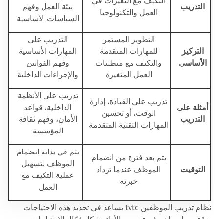
التكيف مع التغيرات في
التدريب
بيئة العمل وفهم
العمل والتكنولوجيا
السياسات الأساسية
التطوير المستمر
التدريب على
التركيز
للمهارات المتقدمة
المهارات الأساسية
الأساسي
والتكيف مع متطلبات
وفهم القوانين
العمل المتغيرة
والإجراءات الداخلية
تدريب على الأنظمة
تدريب على القيادة، إدارة
أمثلة على
الداخلية، قواعد
الوقت، أو تحسين
التدريب
الأمان، وفهم ثقافة
المهارات التقنية المتقدمة
المؤسسة
يتم في بداية انضمام
يتم بعد فترة من انضمام
الموظف لتسهيل
التوقيت
الموظف عندما تزداد
عملية التكيف مع
خبرته
العمل
نظام تدريب الموظفين tvtc يساعد في تحديد هذه الاحتياجات
بدقة، مما يساهم في تحسين الأداء بشكل فعّال.الاحتياجات