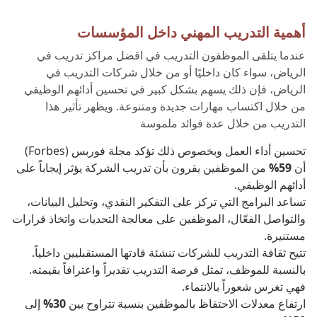
أهمية التدريب المهني داخل المؤسسات
عندما يتلقى الموظفون التدريب في اقضل مراكز تدريب في
الرياض
، سواء كان داخليًا أو من خلال شركات التدريب في
الرياض، فإن ذلك يسهم بشكل كبير في تحسين أدائهم الوظيفي
من خلال اكتساب مهارات جديدة ومتنوعة. ويظهر تأثير هذا
التدريب من خلال عدة فوائد ملموسة
تحسين أداء العمل وبخصوص ذلك تؤكد مجلة فوربس (Forbes)
أن
59%
من الموظفين يقرون بأن تدريب الشركة يؤثر إيجاباً على
أدائهم الوظيفي.
تساعد البرامج التي تركز على التفكير النقدي، وتحليل البيانات،
والتواصل الفعّال، الموظفين على معالجة التحديات واتخاذ قرارات
مستنيرة.
تتيح ثقافة التدريب للشركات تنشئة قادتها المستقبليين داخلياً.
بالنسبة للموظف، تمثل فرصة التدريب تقديراً واعترافاً بقيمته.
فهي تغرس شعوراً بالانتماء.
ارتفاع معدلات الاحتفاظ بالموظفين بنسبة تتراوح بين
30%
إلى