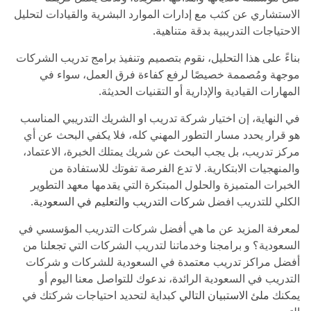
الاستشاري عن كثب مع إدارات الموارد البشرية والقيادات لتحليل
الاحتياجات التدريبية بدقة متناهية.
بناءً على هذا التحليل، نقوم بتصميم وتنفيذ برامج تدريب الشركات
موجهة ومُصممة خصيصًا لرفع كفاءة فرق العمل، سواء في
المهارات القيادية والإدارية أو التقنيات الحديثة.
في النهاية، إن اختيار شركة تدريب او الشريك التدريبي المناسب
هو قرار يحدد مسار التطور المهني كله، فلا يكفي البحث عن أي
مركز تدريب، بل يجب البحث عن شريك يمتلك الخبرة، الاعتماد،
والمنهجيات الابتكارية. لا تدع الفرصة تفوتك للاستفادة من
الخبرات المتميزة والحلول المبتكرة التي يقدمها معهد التطوير
الكلي للتدريب افضل
شركات التدريب والتعليم في السعودية
.
لمعرفة المزيد عن ما هي أفضل شركات التدريب المؤسسي في
السعودية؟ و برامجنا وخدماتنا لتدريب الشركات التي تجعلنا من
أفضل مراكز تدريب معتمدة في السعودية للشركات و شركات
التدريب في السعودية الرائدة، ندعوك للتواصل معنا اليوم أو
يمكنك
ملئ الاستبيان التالي
كبداية لتحديد احتياجات شركتك في