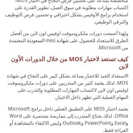
متخصصة يساعد على تحسين فرص النجاح في اختبار MOS،
اكتساب مهارات مطلوبة في سوق العمل، تطوير القدرة على
استخدام برامج الأوفيس بشكل احترافي و تحسين فرص التوظيف
والترقي الوظيفي.
ولهذا أصبحت دورات مايكروسوفت اوفيس اون لاين من أفضل
الطرق للاستعداد للحصول على
شهادة mos السعودية
المعتمدة
من Microsoft.
كيف تستعد لاختبار MOS من خلال الدورات الأون
لاين
الاستعداد الجيد للاختبار يساعد بشكل كبير على النجاح في شهادة
MOS، لذلك يعتمد كثير من المتدربين على دورات مايكروسوفت
اوفيس اون لاين لاكتساب المهارات المطلوبة والتدرب على
المهام العملية التي تظهر داخل الاختبار.
يعتمد اختبار MOS على التطبيق العملي داخل برامج Microsoft
Office، لذلك يحتاج المتدرب إلى ممارسة مستمرة على Word
وExcel وPowerPoint وOutlook وليس الاكتفاء بالمشاهدة أو
القراءة فقط.