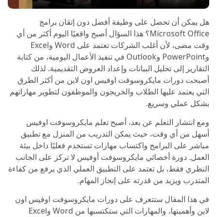
هل يمكن أن تحصل على وظيفة أفضل دون إتقان برامج
Microsoft Office؟ هذا السؤال أصبح واقعيًا اليوم أكثر من أي
وقت مضى، لأن أغلب الشركات تعتمد على Word وExcel
وPowerPoint وOutlook في تنفيذ الأعمال اليومية، من كتابة
التقارير إلى تحليل البيانات وإعداد العروض التقديمية. لذلك
أصبحت دورات مايكروسوفت اوفيس اون لاين من أكثر الطرق
التي يعتمد عليها الطلاب والخريجون والموظفون لتطوير مهاراتهم
بشكل عملي وسريع.
ومع انتشار التعلم عن بعد، أصبح تعلم مايكروسوفت اوفيس
أسهل من أي وقت، حيث يمكن التدريب من المنزل مع تطبيق
مباشر على البرامج واكتساب مهارات تستخدم فعليًا داخل بيئة
العمل. دورة أخصائي مايكروسوفت أوفيس لا تركز على الجانب
النظري فقط، بل تعتمد على التطبيق العملي الذي يرفع من كفاءة
المتدرب ويزيد من قدرته على إنجاز المهام.
في هذا المقال ستتعرف على دورات مايكروسوفت اوفيس اون
لاين وأهميتها، والمهارات التي ستكتسبها من Word وExcel