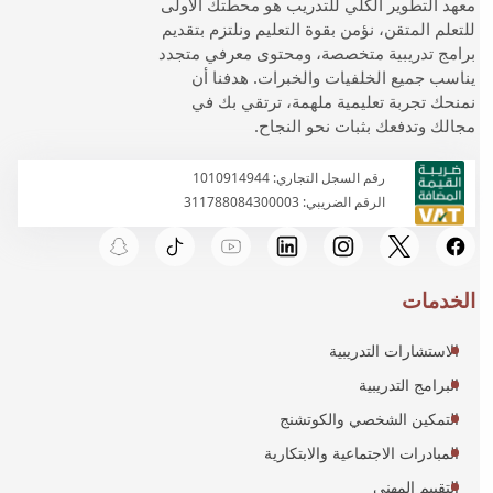
معهد التطوير الكلي للتدريب هو محطتك الأولى
للتعلم المتقن، نؤمن بقوة التعليم ونلتزم بتقديم
برامج تدريبية متخصصة، ومحتوى معرفي متجدد
يناسب جميع الخلفيات والخبرات. هدفنا أن
نمنحك تجربة تعليمية ملهمة، ترتقي بك في
مجالك وتدفعك بثبات نحو النجاح.
رقم السجل التجاري: 1010914944
الرقم الضريبي: 311788084300003
الخدمات
الاستشارات التدريبية
البرامج التدريبية
التمكين الشخصي والكوتشنج
المبادرات الاجتماعية والابتكارية
التقييم المهني