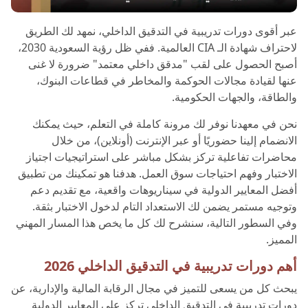
عبر أقوى دورات تدريبية في التدقيق الداخلي، نمهد لك الطريق
لاحتراف شهادة الـ CIA العالمية. ففي ظل رؤية السعودية 2030،
أصبح الحصول على لقب "مدقق داخلي معتمد" ضرورة لا غنى
عنها لقيادة مجالات الحوكمة والمخاطر في قطاعات البنوك،
والطاقة، والجهات الحكومية.
نحن في معهدنا نوفر لك مرونة كاملة في التعلم، حيث يمكنك
الانضمام إلينا حضوريًا أو عبر الإنترنت (أونلاين)، من خلال
محاضرات تفاعلية تركز بشكل مباشر على استراتيجيات اجتياز
الاختبار وفهم احتياجات سوق العمل. هدفنا هو تمكينك من تطبيق
أفضل المعايير الدولية في سيناريوهات واقعية، مع تقديم دعم
وتوجيه مستمر يضمن لك الاستعداد التام لدخول الاختبار بثقة.
وفي السطور التالية، سنشرح لك كل ما يخص هذا المسار المهني
المميز.
أهم دورات تدريبية في التدقيق الداخلي 2026
يبحث كل من يسعى للتميز في مجال الرقابة المالية والإدارية، عن
دورات تدريبية في التدقيق الداخلي تركز على المعايير الدولية