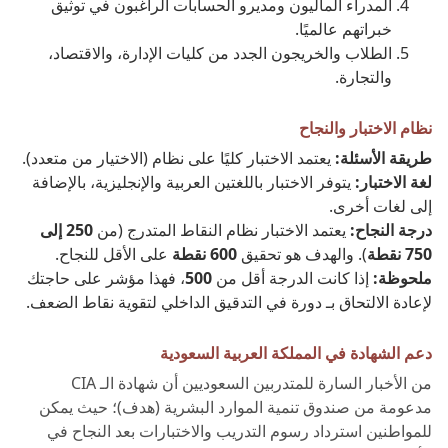
المدراء الماليون ومديرو الحسابات الراغبون في توثيق
خبراتهم عالميًا.
الطلاب والخريجون الجدد من كليات الإدارة، والاقتصاد،
والتجارة.
نظام الاختبار والنجاح
طريقة الأسئلة:
يعتمد الاختبار كليًا على نظام (الاختيار من متعدد).
لغة الاختبار:
يتوفر الاختبار باللغتين العربية والإنجليزية، بالإضافة
إلى لغات أخرى.
درجة النجاح:
يعتمد الاختبار نظام النقاط المتدرج (من
250 إلى
750 نقطة
). والهدف هو تحقيق
600 نقطة
على الأقل للنجاح.
ملحوظة:
إذا كانت الدرجة أقل من
500
، فهذا مؤشر على حاجتك
لإعادة الالتحاق بـ دورة في التدقيق الداخلي لتقوية نقاط الضعف.
دعم الشهادة في المملكة العربية السعودية
من الأخبار السارة للمتدربين السعوديين أن شهادة الـ CIA
مدعومة من صندوق تنمية الموارد البشرية (هدف)؛ حيث يمكن
للمواطنين استرداد رسوم التدريب والاختبارات بعد النجاح في