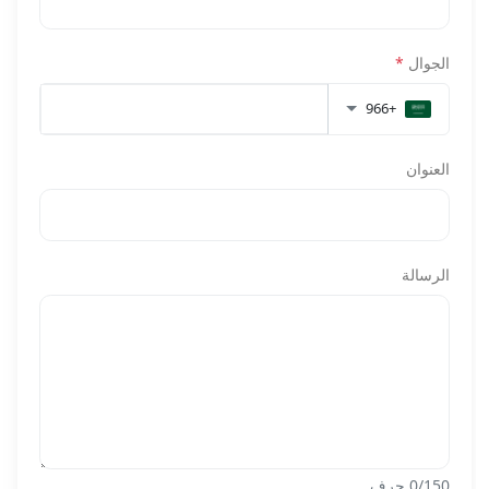
الجوال
*
+966
العنوان
الرسالة
/150 حرف
0