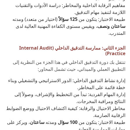
مفاهيم الرقابة الداخلية والمخاطر: دراسة الأدوات والتقنيات
اللازمة لتنفيذ مهام التدقيق.
طبيعة الاختبار: يتكون من
125 سؤالاً
(اختيار من متعدد) ومدته
ساعتان ونصف
، ويقيس مستوى الكفاءة المهنية العالية لدى
المتدرب.
الجزء الثاني: ممارسة التدقيق الداخلي (Internal Audit
Practice)
تنتقل بك دورة التدقيق الداخلي في هذا الجزء من النظرية إلى
التطبيق العملي والميداني، حيث تشمل المحاور:
إدارة نشاط التدقيق الداخلي: الدور الاستراتيجي والتشغيلي وبناء
خطة قائمة على المخاطر.
إدارة المهام الفردية: تبدأ من التخطيط والإشراف، وصولاً إلى
النتائج ومراقبة المخرجات.
مخاطر الاحتيال والرقابة: كيفية اكتشاف الاحتيال ووضع الضوابط
الرقابية الصارمة.
طبيعة الاختبار: يتكون من
100 سؤال
ومدته
ساعتان
، ويركز على
مهارات الممارسة الفعلية.