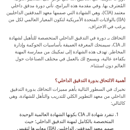
المُعترف بها. وفي مقدمة هذه البرامج، تأتي دورة مدقق داخلي
معتمد (CIA)، وهي الشهادة التي صممها معهد المدققين الداخليين
(IIA) بالولايات المتحدة الأمريكية لتكون المعيار العالمي لكل من
يرغب في الاحتراف.
التحاقك بـ دورة في التدقيق الداخلي المتخصصة للتأهيل لشهادة
الـ CIA، سيمنحك المعرفة العميقة بأساسيات الحوكمة وإدارة
المخاطر. تهدف هذه الشهادة إلى تمكينك من ممارسة المهنة
بكفاءة عالية، ويسمح لك بالعمل في مختلف الصناعات حول
العالم دون استثناء.
أهمية الالتحاق بدورة التدقيق الداخلي؟
نخبرك في السطور التالية بأهم مميزات التحاقك بدورة التدقيق
الداخلي من معهد التطوير الكلي للتدريب والتأهل للشهادة، وهي
كالتالي:
تنفرد شهادة الـ CIA بكونها الشهادة العالمية الوحيدة
المتخصصة بالكامل لمهنة التدقيق الداخلي؛ حيث
صمم معهد المدققين الداخليين (IIA) معاييرها لتقيس