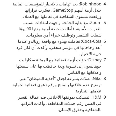
Robinhood: بعد اتهامات بالانحياز للمؤسسات المالية
خلال أزمة أسهم GameStop، فسّرت قراراتها
ورفعت مستوى الشفافية في تعاملها مع العملاء.
Zoom: مع بداية الجائحة واجهت انتقادات بسبب
الثغرات الأمنية، فأطلقت خطة أمنية مدتها 90 يومًا
شملت التشفير وتوظيف خبراء أمن معلومات.
Coca-Cola: تعاملت بهدوء مع واقعة رونالدو عندما
أبعد زجاجاتها في مؤتمر صحفي، وأكدت أن لكل فرد
حرية الاختيار.
Disney: حوّلت أزمة قضائية مع الممثلة سكارليت
جوهانسون إلى تسوية ودية حافظت بها على سمعتها
وعلاقاتها مع الفنانين.
Nike: تصدّت بسرعة لجدل "أحذية الشيطان" عبر
توضيح عدم علاقتها بالمنتج ورفع دعوى قضائية لحماية
علامتها التجارية.
H&M: تمسكت بموقفها الأخلاقي ضد عمالة القسر
في الصين رغم حملات المقاطعة، وأكدت التزامها
بالشفافية وحقوق الإنسان.