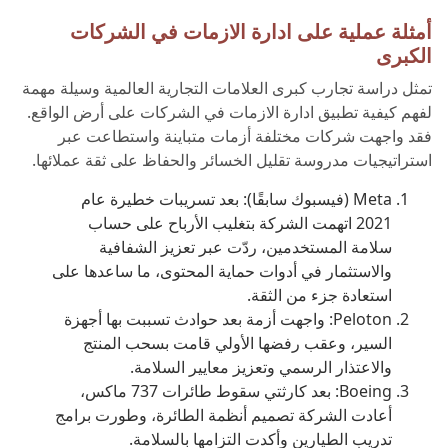
أمثلة عملية على ادارة الازمات في الشركات
الكبرى
تمثل دراسة تجارب كبرى العلامات التجارية العالمية وسيلة مهمة
لفهم كيفية تطبيق ادارة الازمات في الشركات على أرض الواقع.
فقد واجهت شركات مختلفة أزمات متباينة واستطاعت عبر
استراتيجيات مدروسة تقليل الخسائر والحفاظ على ثقة عملائها.
Meta (فيسبوك سابقًا): بعد تسريبات خطيرة عام
2021 اتهمت الشركة بتغليب الأرباح على حساب
سلامة المستخدمين، ردّت عبر تعزيز الشفافية
والاستثمار في أدوات حماية المحتوى، ما ساعدها على
استعادة جزء من الثقة.
Peloton: واجهت أزمة بعد حوادث تسببت بها أجهزة
السير، وعقب رفضها الأولي قامت بسحب المنتج
والاعتذار الرسمي وتعزيز معايير السلامة.
Boeing: بعد كارثتي سقوط طائرات 737 ماكس،
أعادت الشركة تصميم أنظمة الطائرة، وطورت برامج
تدريب الطيارين وأكدت التزامها بالسلامة.