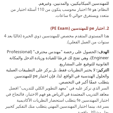
للمهندسين الميكانيكيين، والمدنيين، وغيرهم.
النظام: هو fe اختبار محوسب يتكون من 110 أسئلة اختيار من
متعدد ويستغرق حوالي 6 ساعات.
2. اختبار pe للمهندسين (PE Exam)
هذا المستوى المتقدم مخصص للمهندسين ذوي الخبرة (غالبًا بعد 4
سنوات من العمل الفعلي).
الهدف:
الحصول على رخصة "مهندس محترف" (Professional
Engineer)، وهي تفتح لك فرصًا للقيادة وزيادة الدخل والمكانة
القانونية للتوقيع على المشاريع.
التركيز:
لا يختبر النظريات فقط، بل يركز على التطبيقات العملية
والحلول الهندسية في الواقع. لذا، فإن اختبار pe للمهندسين
يتطلب عمقًا أكبر في التخصص.
السر الذي نركز عليه في "معهد التطوير الكلي للتدريب" افضل
معاهد التدريب المعتمدة في الرياض
هو فهم الاختبار، فالنجاح في
اختبار المهندسين fe يتطلب استحضار النظريات الأكاديمية
بسرعة، بينما اختبار المهندسين المهني يتطلب منك التفكير كخبير
يحل مشاكل واقعية.