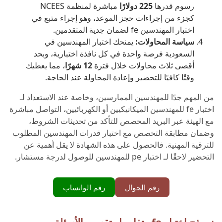
رسوم قدرها
225 دولارًا
مباشرة لمنظمة NCEES
كجزء من إجراءات حجز الموعد، وهو إجراء متبع في
اختبار المهندسين fe لضمان جدية المتقدمين.
سياسة المحاولات:
يمنحك اختبار المهندسين في
السعودية فرصة واحدة في كل نافذة اختبارية، وبحد
أقصى ثلاث محاولات خلال فترة
12 شهرًا
، مما يعطيك
وقتًا كافيًا للتحضير وإعادة المحاولة عند الحاجة.
من المهم جدًا للمهندسين الممارسين، وخاصة عند الاستعداد لـ
اختبار fe للمهندسين الميكانيكيين أو الكهربائيين، التواصل مباشرة
مع الهيئة عبر البريد المخصص للتأكد من تحديثات الشروط،
وضمان مطابقة التخصص مع اختبار قدرات المهندسين المطلوب
للترقية المهنية. فالحصول على هذه الشهادة لا يقل أهمية عن
التحضير لاحقًا لـ اختبار pe للمهندسين للوصول لدرجة مستشار.
رقم الجوال
رقم الواتساب