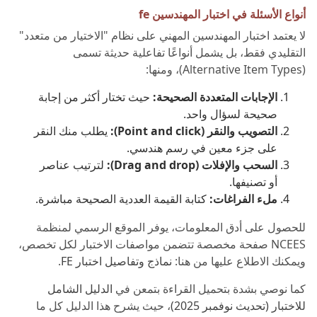
أنواع الأسئلة في اختبار المهندسين fe
لا يعتمد اختبار المهندسين المهني على نظام "الاختيار من متعدد"
التقليدي فقط، بل يشمل أنواعًا تفاعلية حديثة تسمى
(Alternative Item Types)، ومنها:
الإجابات المتعددة الصحيحة:
حيث تختار أكثر من إجابة
صحيحة لسؤال واحد.
التصويب والنقر (Point and click):
يطلب منك النقر
على جزء معين في رسم هندسي.
السحب والإفلات (Drag and drop):
لترتيب عناصر
أو تصنيفها.
ملء الفراغات:
كتابة القيمة العددية الصحيحة مباشرة.
للحصول على أدق المعلومات، يوفر الموقع الرسمي لمنظمة
NCEES صفحة مخصصة تتضمن مواصفات الاختبار لكل تخصص،
ويمكنك الاطلاع عليها من هنا:
نماذج وتفاصيل اختبار FE
.
كما نوصي بشدة بتحميل القراءة بتمعن في
الدليل الشامل
للاختبار (تحديث نوفمبر 2025)
، حيث يشرح هذا الدليل كل ما