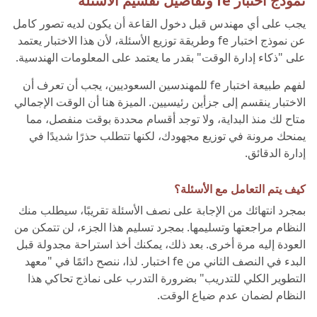
نموذج اختبار fe وتفاصيل تقسيم الأسئلة
يجب على أي مهندس قبل دخول القاعة أن يكون لديه تصور كامل
عن نموذج اختبار fe وطريقة توزيع الأسئلة، لأن هذا الاختبار يعتمد
على "ذكاء إدارة الوقت" بقدر ما يعتمد على المعلومات الهندسية.
لفهم طبيعة اختبار fe للمهندسين السعوديين، يجب أن تعرف أن
الاختبار ينقسم إلى جزأين رئيسيين. الميزة هنا أن الوقت الإجمالي
متاح لك منذ البداية، ولا توجد أقسام محددة بوقت منفصل، مما
يمنحك مرونة في توزيع مجهودك، لكنها تتطلب حذرًا شديدًا في
إدارة الدقائق.
كيف يتم التعامل مع الأسئلة؟
بمجرد انتهائك من الإجابة على نصف الأسئلة تقريبًا، سيطلب منك
النظام مراجعتها وتسليمها. بمجرد تسليم هذا الجزء، لن تتمكن من
العودة إليه مرة أخرى. بعد ذلك، يمكنك أخذ استراحة مجدولة قبل
البدء في النصف الثاني من fe اختبار. لذا، ننصح دائمًا في "معهد
التطوير الكلي للتدريب" بضرورة التدرب على نماذج تحاكي هذا
النظام لضمان عدم ضياع الوقت.