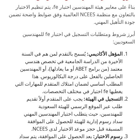
بناءً على معايير هيئة المهندسين اختبار fe، يتم تنظيم الاختبار
بالتعاون مع منظمة NCEES العالمية وفق ضوابط واضحة تضمن
جودة التأهيل المهني.
أبرز شروط ومتطلبات التسجيل في اختبار fe للمهندسين
السعوديين:
المؤهل الأكاديمي:
يُسمح بالتقدم لمن هم في السنة
الأخيرة من الدراسة الجامعية في تخصص هندسي
معتمد (من برامج ABET أو ما يعادلها)، أو المهندسين
الحاصلين بالفعل على درجة البكالوريوس. هذا
المطلب أساسي لضمان امتلاك المتقدم للمهارات التي
يغطيها fe اختبار في مختلف التخصصات.
التسجيل في الهيئة:
يجب على المتقدم أولاً تقديم
طلب عبر الموقع الرسمي للهيئة السعودية
للمهندسين، حيث يتطلب اختبار المهندسين المهني
سداد رسوم إدارية للهيئة للحصول على الموافقة
المسبقة قبل حجز موعد الاختبار لدى NCEES.
رسوم الاختبار:
بعد الحصول على الموافقة، يتم سداد