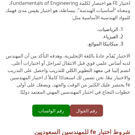
اختبار FE هو اختصار لكلمة Fundamentals of Engineering،
ومعناه “أساسيات الهندسة”. ببساطة، هو اختبار يقيس مدى فهمك
للمواد الهندسية الأساسية مثل:
الرياضيات.
الفيزياء.
ميكانيكا الموائع.
الاختبار يُقدَّم عادةً باللغة الإنجليزية، وهدفه التأكد من أن المهندس
لديه أساس علمي قوي قبل الانتقال لمراحل أو اختبارات أعلى.
انضم إلينا في
معهد التطوير الكلي للتدريب
واحصل على التدريب
والاختبار معًا. نحن نضمن لك استعدادًا كاملاً لـ اختبار المهندسين
fe يختصر عليك الكثير من الوقت والجهد، ويضعك على أولى
خطوات النجاح في اختبار المهندسين المهني المعتمد دوليًا.
رقم الجوال
رقم الواتساب
شروط اختبار fe للمهندسين السعوديين