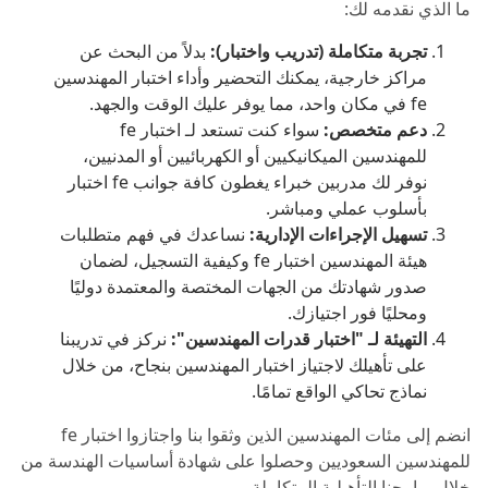
ما الذي نقدمه لك:
تجربة متكاملة (تدريب واختبار):
بدلاً من البحث عن
مراكز خارجية، يمكنك التحضير وأداء اختبار المهندسين
fe في مكان واحد، مما يوفر عليك الوقت والجهد.
دعم متخصص:
سواء كنت تستعد لـ اختبار fe
للمهندسين الميكانيكيين أو الكهربائيين أو المدنيين،
نوفر لك مدربين خبراء يغطون كافة جوانب fe اختبار
بأسلوب عملي ومباشر.
تسهيل الإجراءات الإدارية:
نساعدك في فهم متطلبات
هيئة المهندسين اختبار fe وكيفية التسجيل، لضمان
صدور شهادتك من الجهات المختصة والمعتمدة دوليًا
ومحليًا فور اجتيازك.
التهيئة لـ "اختبار قدرات المهندسين":
نركز في تدريبنا
على تأهيلك لاجتياز اختبار المهندسين بنجاح، من خلال
نماذج تحاكي الواقع تمامًا.
انضم إلى مئات المهندسين الذين وثقوا بنا واجتازوا اختبار fe
للمهندسين السعوديين وحصلوا على شهادة أساسيات الهندسة من
خلال برامجنا التأهيلية المتكاملة.