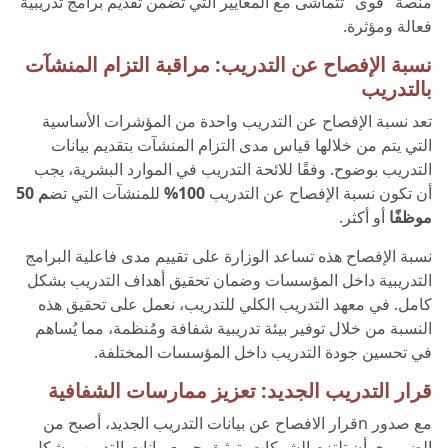
منصة "قوى" تتماشى مع المعايير التي تضمن تقديم برامج تدريبية
فعالة ومؤثرة.
نسبة الإفصاح عن التدريب: مراقبة التزام المنشآت
بالتدريب
تعد نسبة الإفصاح عن التدريب واحدة من المؤشرات الأساسية
التي يتم من خلالها قياس مدى التزام المنشآت بتقديم بيانات
التدريب بوضوح. وفقًا للائحة التدريب في الموارد البشرية، يجب
أن تكون نسبة الإفصاح عن التدريب
100%
للمنشآت التي تض
م 50
موظفًا
أو أكثر.
نسبة الإفصاح هذه تساعد الوزارة على تقييم مدى فاعلية البرامج
التدريبية داخل المؤسسات وضمان تحقيق أهداف التدريب بشكل
كامل. في معهد التدريب الكلي للتدريب، نعمل على تحقيق هذه
النسبة من خلال توفير بيئة تدريبية شفافة ومُنظمة، مما يُساهم
في تحسين جودة التدريب داخل المؤسسات المختلفة.
قرار التدريب الجديد: تعزيز ممارسات الشفافية
مع صدور nقرار الافصاح عن بيانات التدريب الجديد، أصبح من
الضروري أن تلتزم الشركات بتوثيق جميع بيانات التدريب بشكل