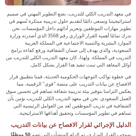
في معهد التدريب الكلي للتدريب، نضع التطوير المهني في صميم
استراتيجيتنا ونسعى دائمًا لتقديم حلول تدريبية مبتكرة تُسهم في
تطوير مهارات الموظفين وتعزيز أدائهم داخل المؤسسات. نحن
ندرك تمامًا أهمية القرار الوزاري رقم 3568 الذي أصدرته وزارة
الموارد البشرية والتنمية الاجتماعية في المملكة العربية
السعودية، والذي يهدف إلى ضمان الشفافية ورفع كفاءة برامج
التدريب في المملكة. ولهذا، كان معهد التدريب الكلي للتدريب من
أوائل المعاهد التي تبنت تنفيذ هذا القرار بشكل كامل.
في خطوة تواكب التوجهات الحكومية الحديثة، قمنا بتطبيق قرار
الافصاح عن بيانات التدريب على منصة "قوى" الرقمية، مما
يعكس التزامنا بتوفير بيئة تدريبية شفافة تساهم في تحسين سوق
العمل السعودي. نحن في معهد التدريب الكلي للتدريب نؤمن بأن
الشفافية في تدريب الموظفين تُعد من العوامل الرئيسية التي
تساهم في تطوير المؤسسات وتحقيق أهدافها الاستراتيجية.
الدليل الإجرائي لقرار الافصاح عن بيانات التدريب
بموجب القرار الوزاري، تم إلزام المنشآت التي تضم
50 موظفًا