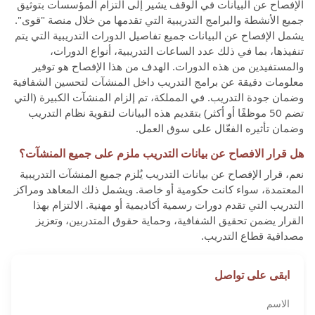
الإفصاح عن البيانات في الوقف يشير إلى التزام المؤسسات بتوثيق
جميع الأنشطة والبرامج التدريبية التي تقدمها من خلال منصة "قوى".
يشمل الإفصاح عن البيانات جميع تفاصيل الدورات التدريبية التي يتم
تنفيذها، بما في ذلك عدد الساعات التدريبية، أنواع الدورات،
والمستفيدين من هذه الدورات. الهدف من هذا الإفصاح هو توفير
معلومات دقيقة عن برامج التدريب داخل المنشآت لتحسين الشفافية
وضمان جودة التدريب. في المملكة، تم إلزام المنشآت الكبيرة (التي
تضم 50 موظفًا أو أكثر) بتقديم هذه البيانات لتقوية نظام التدريب
وضمان تأثيره الفعّال على سوق العمل.
هل قرار الافصاح عن بيانات التدريب ملزم على جميع المنشآت؟
نعم، قرار الإفصاح عن بيانات التدريب يُلزم جميع المنشآت التدريبية
المعتمدة، سواء كانت حكومية أو خاصة. ويشمل ذلك المعاهد ومراكز
التدريب التي تقدم دورات رسمية أكاديمية أو مهنية. الالتزام بهذا
القرار يضمن تحقيق الشفافية، وحماية حقوق المتدربين، وتعزيز
مصداقية قطاع التدريب.
ابقى على تواصل
الاسم