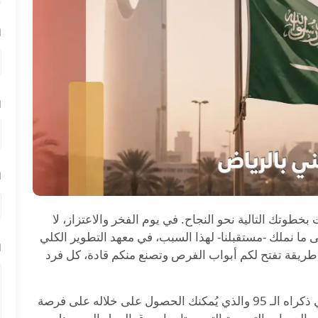
ا
ا
ا
كة باليوم الوطني 95، احتفل أنت بخطوتك التالية نحو النجاح. في يوم الفخر والاعتزاز، لا
ما نملك -مستقبلنا- لهذا السبب، في معهد التطوير الكلي
ا
 طريقة تفتح لكم أبواب الفرص وتصنع منكم قادة، كل فرد
نقدم لكم افضل عروض اليوم الوطني بالرياض في ذكراه الـ 95 والذي يُمكنك الحصول على خلاله على فرصة