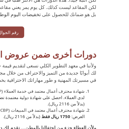
لكن المقاعد ليست كذلك. كل يوم يمر يعني مقاعد 
بل هو ضمانك للحصول على
تخفيضات اليوم الوط
رقم الجوال
دورات أخرى ضمن عروض الر
لك أبوابًا جديدة من التميز والاحتراف من خلال 
في مسيرتك المهنية و طور مهاراتك الاحترافية 
شهادة محترف أعمال معتمد في خدمة العملاء (CS - CBP)
لدى العملاء. احصل على شهادة دولية معتمدة ت
(بدلاً من 2116 ريال).
شهادة محترف أعمال معتمد في المبيعات (SP - CBP)
العرض:
1750 ريال فقط
(بدلاً من 2116 ريال).
ولأن العطاء جزء من احتفالنا بالوطن... نقدم لك د