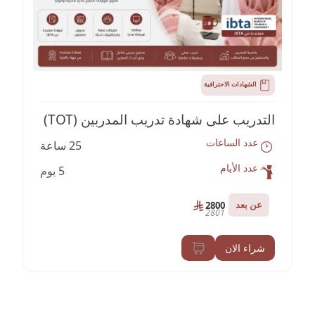
الشهادات الاحترافية
التدريب على شهادة ﺗﺪرﻳﺐ اﻟﻤﺪرﺑﻴﻦ (TOT)
عدد الساعات
25 ساعة
اﻟﻤﻌﺘﻤﺪة ﻣﻦ IBTA
عدد الأيام
5 يوم
عن بعد
2800
2801
شراء الان