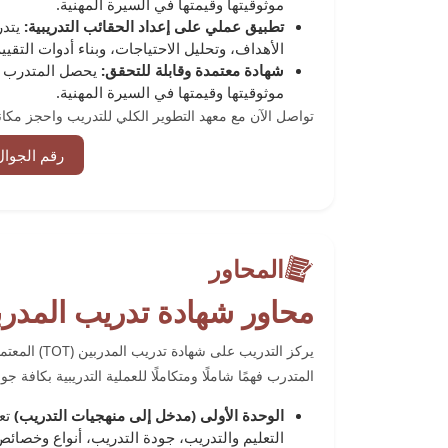
موثوقيتها وقيمتها في السيرة المهنية.
تطبيق عملي على إعداد الحقائب التدريبية:
يتدر
الأهداف، وتحليل الاحتياجات، وبناء أدوات التق
شهادة معتمدة وقابلة للتحقق:
يحصل المتدرب عل
موثوقيتها وقيمتها في السيرة المهنية.
تواصل الآن مع معهد التطوير الكلي للتدريب واحجز مكان
رقم الجوال
المحاور
محاور شهادة ﺗﺪرﻳﺐ اﻟﻤﺪرﺑﻴﻦ (TOT) اﻟﻤﻌﺘﻤﺪة 
المتدرب فهمًا شاملًا ومتكاملًا للعملية التدريبية بكافة جو
الوحدة الأولى (مدخل إلى منهجيات التدريب)
تعر
التعليم والتدريب، جودة التدريب، أنواع وخصائ