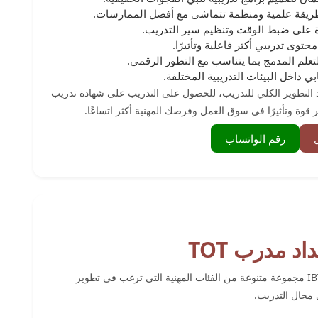
بطريقة علمية ومنظمة تتماشى مع أفضل الممارسات.
درة على ضبط الوقت وتنظيم سير التدريب.
حتوى تدريبي أكثر فاعلية وتأثيرًا.
لتعلم المدمج بما يتناسب مع التطور الرقمي.
ابي داخل البيئات التدريبية المختلفة.
د التطوير الكلي للتدريب، للحصول على التدريب على شهادة ﺗﺪرﻳﺐ
رقم الواتساب
د مدرب TOT
تستهدف شهادة ﺗﺪرﻳﺐ اﻟﻤﺪرﺑﻴﻦ (TOT) اﻟﻤﻌﺘﻤﺪة ﻣﻦ IBTA مجموعة متنوعة من الفئات المهنية التي ترغب في تطوير
ي مجال التدريب.