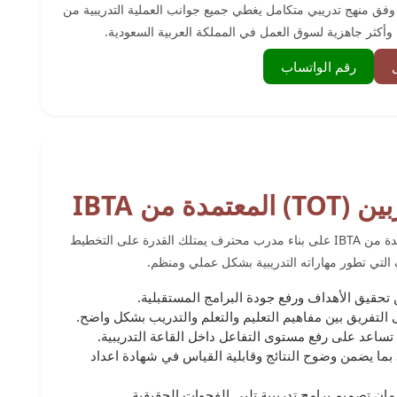
فق منهج تدريبي متكامل يغطي جميع جوانب العملية التدريبية من
ة وأكثر جاهزية لسوق العمل في المملكة العربية السعودية.
رقم الواتساب
 ﻣﻦ IBTA
يركز التدريب على شهادة ﺗﺪرﻳﺐ اﻟﻤﺪرﺑﻴﻦ (TOT) اﻟﻤﻌﺘﻤﺪة ﻣﻦ IBTA على بناء مدرب محترف يمتلك القدرة على التخطيط
 التي تطور مهاراته التدريبية بشكل عملي ومنظم.
 تحقيق الأهداف ورفع جودة البرامج المستقبلية.
لتفريق بين مفاهيم التعليم والتعلم والتدريب بشكل واضح.
تساعد على رفع مستوى التفاعل داخل القاعة التدريبية.
صياغة أهداف تدريبية ذكية وفق نموذج SMART بما يضمن وضوح النتائج وقابلية القياس في شهادة اعداد
مان تصميم برامج تدريبية تلبي الفجوات الحقيقية.