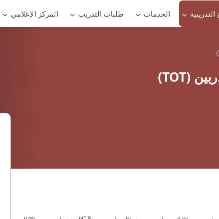
 التدريبية
الخدمات
طلبات التدريب
المركز الإعلامي
التدريب على شهادة ﺗﺪرﻳﺐ اﻟﻤﺪرﺑﻴﻦ (TOT)