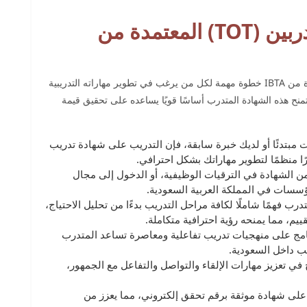
مميزات شهادة ﺗﺪرﻳﺐ اﻟﻤﺪرﺑﻴﻦ (TOT) اﻟﻤﻌﺘﻤﺪة ﻣﻦ
يُعد التدريب على شهادة ﺗﺪرﻳﺐ اﻟﻤﺪرﺑﻴﻦ (TOT) اﻟﻤﻌﺘﻤﺪة ﻣﻦ IBTA خطوة مهمة لكل من يرغب في تطوير مهاراته التدريبية
منح هذه الشهادة المتدرب أساسًا قويًا يساعده على تحقيق قيمة
 مبتدئًا أو لديك خبرة سابقة، فإن التدريب على شهادة ﺗﺪرﻳﺐ
 الشهادة في الترقيات الوظيفية، أو الدخول إلى مجال
ؤسسات في المملكة العربية السعودية.
ب فهمًا شاملًا لكافة مراحل التدريب بدءًا من تحليل الاحتياج،
قييم، مما يمنحه رؤية احترافية متكاملة.
نامج على منهجيات تدريب تفاعلية ومعاصرة تساعد المتدرب
ب داخل السعودية.
 في تعزيز مهارات الإلقاء والتواصل والتفاعل مع الجمهور،
ى شهادة موثقة برقم تحقق إلكتروني، مما يعزز من