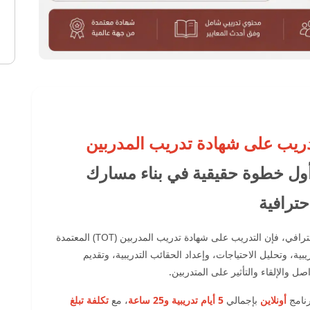
ريب على شهادة ﺗﺪرﻳﺐ اﻟﻤﺪرﺑﻴﻦ
أول خطوة حقيقية في بناء مسارك
حترافية
إذا كنت ترغب في دخول عالم التدريب بشكل منظم واحترافي، فإن التدريب على شهادة ﺗﺪرﻳﺐ اﻟﻤﺪرﺑﻴﻦ (TOT) اﻟﻤﻌﺘﻤﺪة
لتدريبية، وتحليل الاحتياجات، وإعداد الحقائب التدريبية، وتقديم
ل والإلقاء والتأثير على المتدربين.
رنامج
أونلاين
بإجمالي
5 أيام تدريبية و25 ساعة
، مع
تكلفة تبلغ