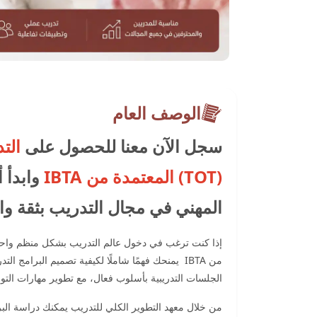
الوصف العام
سجل الآن معنا للحصول على
التد
(TOT) اﻟﻤﻌﺘﻤﺪة ﻣﻦ IBTA
وابدأ 
المهني في مجال التدريب بثقة وا
ﻣﻦ IBTA يمنحك فهمًا شاملًا لكيفية تصميم البرامج ا
الجلسات التدريبية بأسلوب فعال، مع تطوير مهارات التواص
من خلال معهد التطوير الكلي للتدريب يمكنك دراسة الب