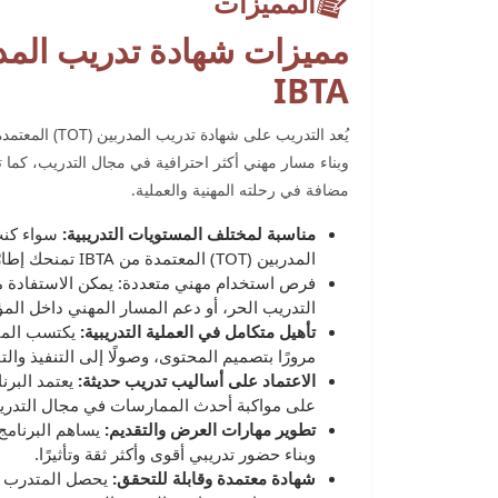
المميزات
IBTA
وبناء مسار مهني أكثر احترافية في مجال التدريب، كما ت
مضافة في رحلته المهنية والعملية.
مناسبة لمختلف المستويات التدريبية:
سواء كنت
اﻟﻤﺪرﺑﻴﻦ (TOT) اﻟﻤﻌﺘﻤﺪة ﻣﻦ IBTA تمنحك إطارًا منظمًا لتطوير مهاراتك بشكل احترافي.
فرص استخدام مهني متعددة: يمكن الاستفادة من
التدريب الحر، أو دعم المسار المهني داخل الم
تأهيل متكامل في العملية التدريبية:
يكتسب المتدر
مرورًا بتصميم المحتوى، وصولًا إلى التنفيذ والت
الاعتماد على أساليب تدريب حديثة:
يعتمد البر
على مواكبة أحدث الممارسات في مجال التدري
تطوير مهارات العرض والتقديم:
يساهم البرنامج
وبناء حضور تدريبي أقوى وأكثر ثقة وتأثيرًا.
شهادة معتمدة وقابلة للتحقق:
يحصل المتدرب عل