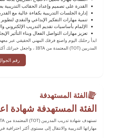
القدرة على تصميم وإعداد الحقائب التدريبية 
إدارة الجلسات التدريبية بكفاءة عالية مع الق
تنمية مهارات التفكير الإبداعي والنقدي لتطوير م
الإلمام بأساسيات تقديم التدريب الإلكتروني وا
تعزيز مهارات التواصل الفعال وبناء التأثير الإيج
ابدأ رحلتك اليوم واصنع فرقك المهني الحقيقي عبر معه
اﻟﻤﺪرﺑﻴﻦ (TOT) اﻟﻤﻌﺘﻤﺪة ﻣﻦ IBTA ، واجعل خبراتك أكثر قوة وتأثيرًا في سوق العمل وفرصك المهنية أكثر اتساعًا.
رقم الجوال
الفئة المستهدفة
الفئة المستهدفة شهادة اعدا
مهاراتها التدريبية والانتقال إلى مستوى أكثر احترافية ف