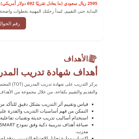
2595 ريال سعودي (ما يعادل تقريبًا 692 دولار أمريكي)
و
البداية حتى التقييم، لتبدأ رحلتك المهنية بخطوات واضح
رقم الجوال
الأهداف
أهداف شهادة ﺗﺪرﻳﺐ اﻟﻤﺪرﺑﻴﻦ (TOT) اﻟﻤﻌﺘﻤﺪة
والتقديم والتقييم بكفاءة، من خلال مجموعة من الأهداف
قياس وتقييم أثر التدريب بشكل دقيق للتأكد من
التمكن من فهم أساسيات التدريب والقدرة على ا
استخدام أساليب تدريب حديثة وتقنيات تفاعلية 
مدرب.
اكتساب مهارة تحليل الاحتياج التدريبي بدقة لض