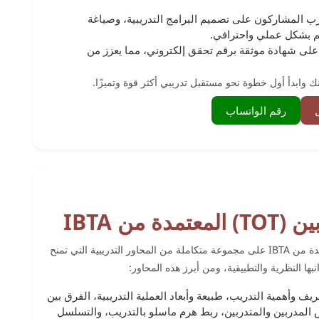
ب المشاركون على تصميم البرامج التدريبية، وصياغة
ييم بشكل عملي واحترافي.
ى شهادة موثقة برقم تحقق إلكتروني، مما يعزز من
ك وابدأ أول خطوة نحو مستقبل تدريبي أكثر قوة وتميزًا.
رقم الواتساب
ﻣﻦ IBTA
يركز التدريب على شهادة ﺗﺪرﻳﺐ اﻟﻤﺪرﺑﻴﻦ (TOT) اﻟﻤﻌﺘﻤﺪة ﻣﻦ IBTA على مجموعة متكاملة من المحاور التدريبية التي تمنح
انبها النظرية والتطبيقية، ومن أبرز هذه المحاور:
يف وأهمية التدريب، طبيعة وأبعاد العملية التدريبية، الفرق بين
ص المدربين والمتدربين، ربط هرم ماسلو بالتدريب، والتسلسل