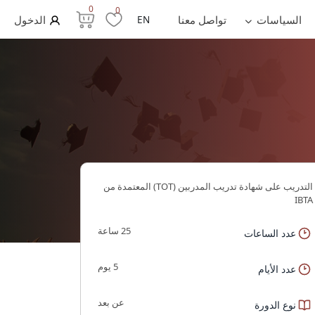
0
0
السياسات
تواصل معنا
EN
الدخول
التدريب على شهادة ﺗﺪرﻳﺐ اﻟﻤﺪرﺑﻴﻦ (TOT) اﻟﻤﻌﺘﻤﺪة ﻣﻦ
IBTA
25 ساعة
عدد الساعات
5 يوم
عدد الأيام
عن بعد
نوع الدورة